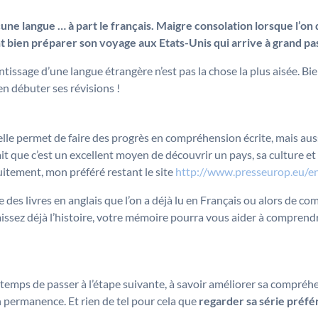
cune langue … à part le français. Maigre consolation lorsque l’on
bien préparer son voyage aux Etats-Unis qui arrive à grand pas
issage d’une langue étrangère n’est pas la chose la plus aisée. Bien 
n débuter ses révisions !
le permet de faire des progrès en compréhension écrite, mais aussi
fait que c’est un excellent moyen de découvrir un pays, sa culture 
uitement, mon préféré restant le site
http://www.presseurop.eu/e
e des livres en anglais que l’on a déjà lu en Français ou alors de 
sez déjà l’histoire, votre mémoire pourra vous aider à comprendr
t temps de passer à l’étape suivante, à savoir améliorer sa compréhen
 permanence. Et rien de tel pour cela que
regarder sa série préfé