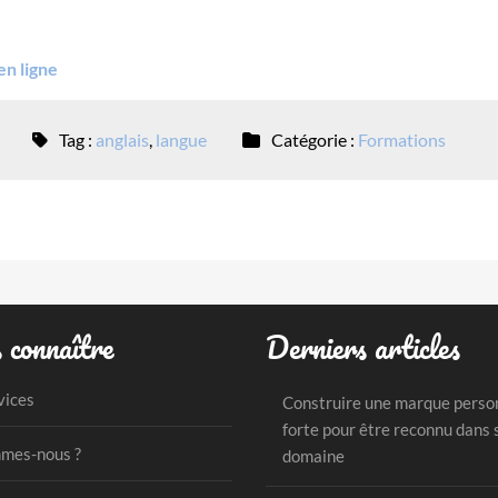
en ligne
Tag :
anglais
,
langue
Catégorie :
Formations
 connaître
Derniers articles
vices
Construire une marque perso
forte pour être reconnu dans 
mes-nous ?
domaine