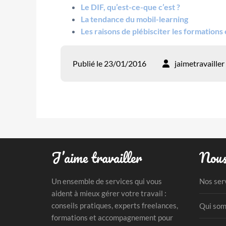
Le DIF, qu’est-ce-que c’est ?
La tendance du mobil-learning
Les raisons de plébisciter les formations 
Publié le 23/01/2016
jaimetravailler
J’aime travailler
Nous
Un ensemble de services qui vous
Nos ser
aident à mieux gérer votre travail :
conseils pratiques, experts freelances,
Qui som
formations et accompagnement pour