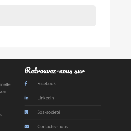
Retrouvez-nous sur
Facebook
nnelle
 son
Linkedin
Sos-societé
es
Contactez-nous