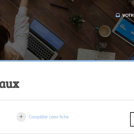
VOTR
naux
Compléter cette fiche