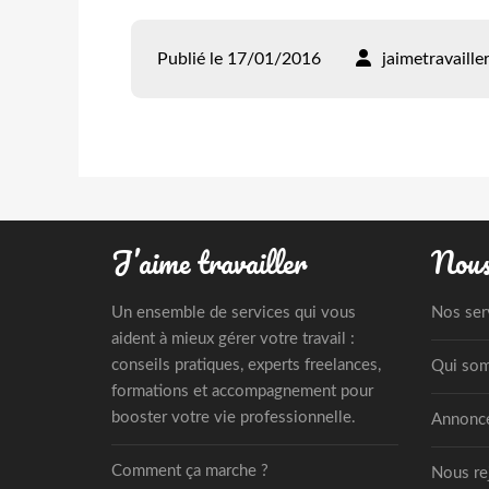
Publié le 17/01/2016
jaimetravaille
J’aime travailler
Nous
Un ensemble de services qui vous
Nos ser
aident à mieux gérer votre travail :
conseils pratiques, experts freelances,
Qui so
formations et accompagnement pour
booster votre vie professionnelle.
Annonce
Comment ça marche ?
Nous re