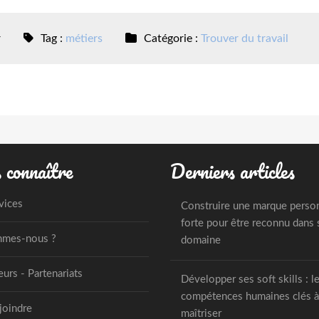
r
Tag :
métiers
Catégorie :
Trouver du travail
 connaître
Derniers articles
vices
Construire une marque perso
forte pour être reconnu dans
mmes-nous ?
domaine
urs - Partenariats
Développer ses soft skills : l
compétences humaines clés à
joindre
maîtriser