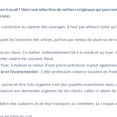
 travail ? Voici une sélection de métiers originaux qui peuvent
rsion.
r, construire ou réparer des ouvrages. Il faut par ailleurs noter qu
uper les branches des arbres, parfois par temps de pluie ou de ne
re au client. Ce métier, indéniablement lié à la mode et au luxe, s
mier salaire est souvent élevé.
tiser, à évaluer la valeur d’une pierre précieuse. Il peut égaleme
cle et l’événementiel
: Cette profession s’exerce souvent en free
es autres et être très organisé sont des qualités essentielles dan
épond aux demandes urgentes de ses clients, celles-ci allant de l
n bière des cadavres et de leur transport au cimetière. Le croque-
ur en faire du cuir.