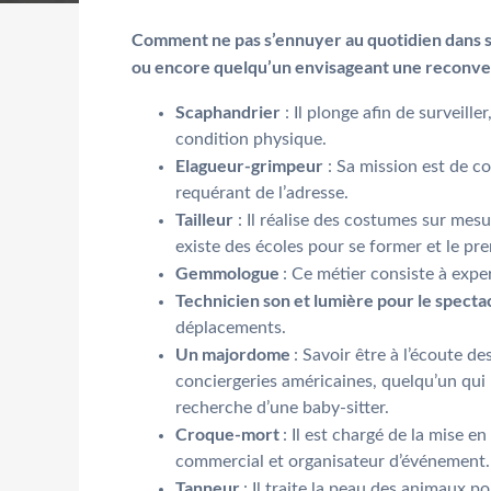
Comment ne pas s’ennuyer au quotidien dans son
ou encore quelqu’un envisageant une reconve
Scaphandrier
: Il plonge afin de surveille
condition physique.
Elagueur-grimpeur
: Sa mission est de co
requérant de l’adresse.
Tailleur
: Il réalise des costumes sur mesu
existe des écoles pour se former et le pre
Gemmologue
: Ce métier consiste à exper
Technicien son et lumière pour le specta
déplacements.
Un majordome
: Savoir être à l’écoute d
conciergeries américaines, quelqu’un qui r
recherche d’une baby-sitter.
Croque-mort
: Il est chargé de la mise e
commercial et organisateur d’événement.
Tanneur
: Il traite la peau des animaux po