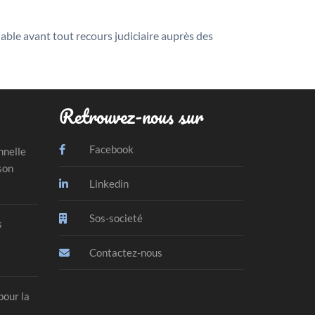
iable avant tout recours judiciaire auprès des
Retrouvez-nous sur
Facebook
nnelle
son
Linkedin
Sos-societé
s
Contactez-nous
pour la