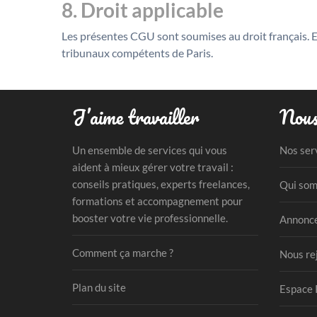
8. Droit applicable
Les présentes CGU sont soumises au droit français. En
tribunaux compétents de Paris.
J’aime travailler
Nous
Un ensemble de services qui vous
Nos ser
aident à mieux gérer votre travail :
conseils pratiques, experts freelances,
Qui som
formations et accompagnement pour
booster votre vie professionnelle.
Annonce
Comment ça marche ?
Nous re
Plan du site
Espace 