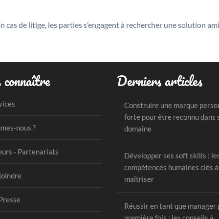
 cas de litige, les parties s’engagent à rechercher une solution am
 connaître
Derniers articles
vices
Construire une marque perso
forte pour être reconnu dans 
mes-nous ?
domaine
urs - Partenariats
Développer ses soft skills : le
compétences humaines clés à
joindre
maîtriser
Presse
Réussir en tant que manager 
première fois : les conseils à